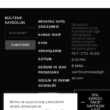
BÜLTENE
KAYDOLUN
MESAFELİ SATIŞ
Siparişiniz,
SÖZLEŞMESİ
ürünleriniz veya
hizmetimizle ilgili
herhangi bir
KARGO TAKİP
sorunuz varsa
lütfen müşteri
KVKK
hizmetlerimizle
iletişime geçin.
SİPARİŞLERİM
PZT- CTS: 10:00-
6:00 PM
İLETIŞIM
E-MAIL:
DEĞIŞIM VE İADE
saintlouimedia@gm
PROSEDÜRÜ
ail.com
GİZLİLİK VE ÖDEME
GÜVENLİĞİ
HAKKIMIZDA
DHL
KARGO
Birinci ve üçüncü kişi çerezlerini
TESLİMAT BİLGİSİ
TAKİP
analiz amacıyla ve
SAYFASIN
A GİT